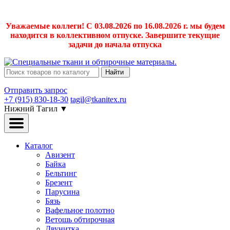
Уважаемые коллеги! С 03.08.2026 по 16.08.2026 г. мы будем
находится в коллективном отпуске. Завершите текущие
задачи до начала отпуска
Найти
Отправить запрос
+7 (915) 830-18-30
tagil@tkanitex.ru
Нижний Тагил
▼
Каталог
Авизент
Байка
Бельтинг
Брезент
Парусина
Бязь
Вафельное полотно
Ветошь обтирочная
Двунитка