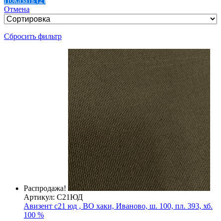
Показать
(
2
)
Отмена
Сбросить фильтр
Распродажа!
Артикул: С21ЮД
Авизент с21 юд , ВО хаки, Иваново, ш. 100, пл. 393, хб.
100 %