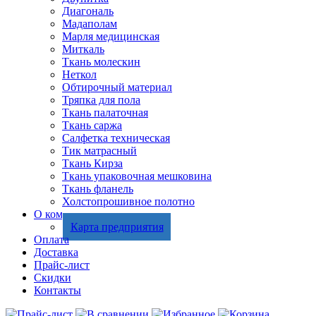
Диагональ
Мадаполам
Марля медицинская
Миткаль
Ткань молескин
Неткол
Обтирочный материал
Тряпка для пола
Ткань палаточная
Ткань саржа
Салфетка техническая
Тик матрасный
Ткань Кирза
Ткань упаковочная мешковина
Ткань фланель
Холстопрошивное полотно
О компании
Карта предприятия
Оплата
Доставка
Прайс-лист
Скидки
Контакты