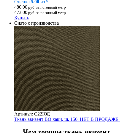
Оценка
5.00
из 5
480.00
руб. за погонный метр
473.00
руб. за погонный метр
Купить
Снято с производства
Артикул: С22ЮД
Ткань авизент ВО хаки, ш. 150. НЕТ В ПРОДАЖЕ.
Чем хороша ткань авизент